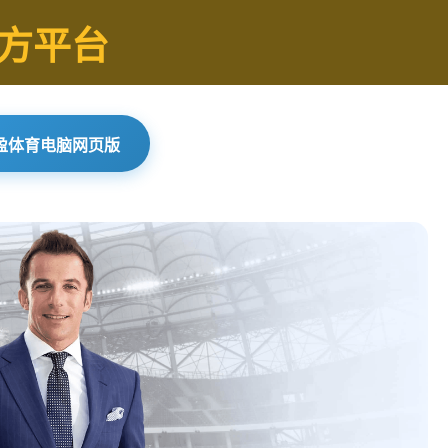
官方平台
宝盈体育电脑网页版