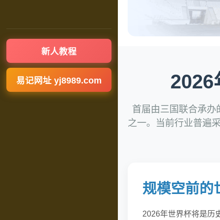
新人教程
20
易记网址 yj8989.com
首届由三国联合承办
之一。当前行业普遍
规模空前的世
2026年世界杯将是