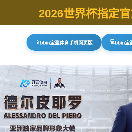
2026世界杯指定
💻
📱
bbin宝盈体育手机网页版
bbin