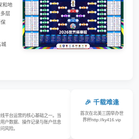
家和地
用多层
面保
名城
🎉 千载难逢
首次在北美三国举办世
在线平台运营的核心基础之一。当
界杯http://ky416.vip
对用户数据、操作记录与账户信息
访问风险。