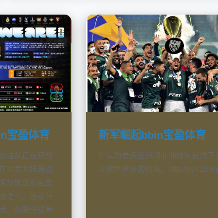
in宝盈体育
新军崛起bbin宝盈体育
统强队正在积极
扩军为更多亚洲和非洲球队提供了
在北美大陆再创
亮相世界杯的机会。http://ky416.vi
数据与信息安全是
础之一。当前行
术、权限分级管