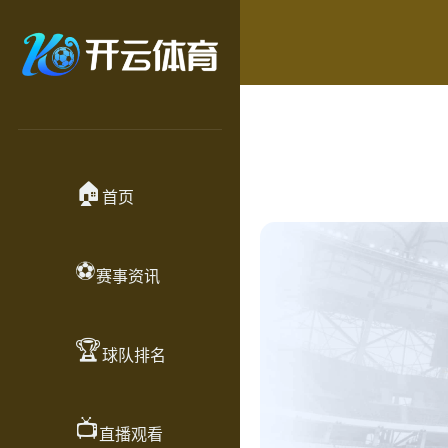
🏠
首页
⚽
赛事资讯
🏆
球队排名
📺
直播观看