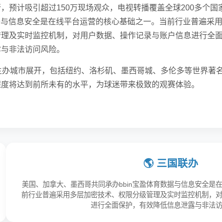
，预计吸引超过150万现场观众，电视转播覆盖全球200多个国
数据与信息安全是在线平台运营的核心基础之一。当前行业普遍采
管理及实时监控机制，对用户数据、操作记录与账户信息进行全
露与非法访问风险。
主办城市展开，包括纽约、洛杉矶、墨西哥城、多伦多等世界著
程度将达到前所未有的水平，为球迷带来极致的观赛体验。
🌎 三国联办
美国、加拿大、墨西哥共同承办bbin宝盈体育数据与信息安全是
前行业普遍采用多层加密技术、权限分级管理及实时监控机制，
进行全面保护，有效降低信息泄露与非法